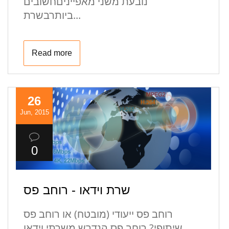
נובעת משני מאפייניםחשובים
ביותרבשרת...
Read more
26
Jun, 2015
0
שרת וידאו - רוחב פס
רוחב פס ייעודי (מובטח) או רוחב פס
שיתופי? רוחב פס הנדרש משרתי וידאו