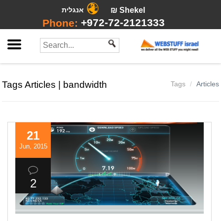
אנגלית
₪ Shekel
+972-72-2121333
Phone:
Tags Articles | bandwidth
Tags
Articles
21
Jun, 2015
2