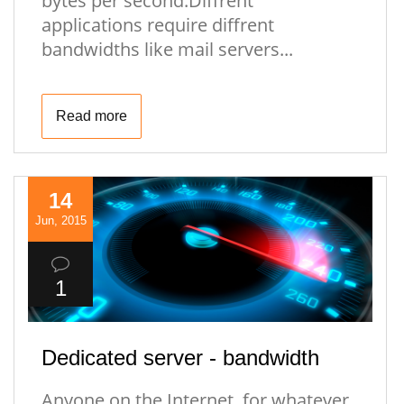
bytes per second.Diffrent
applications require diffrent
bandwidths like mail servers...
Read more
14
Jun, 2015
1
Dedicated server - bandwidth
Anyone on the Internet, for whatever