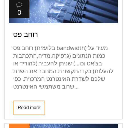
0
רוחב פס
רוחב פס (בלועזית bandwidth) מעיד על
כמות הנתונים (גרפיקה,מדיה,התכתבות
בצ'אט וכו...) שניתן להעביר (להוריד או
להעלות) בקו התקשורת המחבר את השרת
שלכם לשדרת האינטרנט המרכזית. כפי
שרוב משתמשי האינטרנט...
Read more