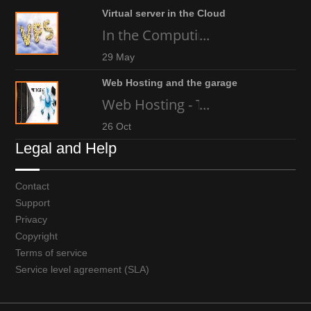
Virtual server in the Cloud
In the Computing world today, an
...
29 May
Web Hosting and the garage
Web Hosting - The high-tech gara
...
26 Oct
Legal and Help
Contact
Support
Privacy
Copyright
Terms of service
Service level agreement (SLA)